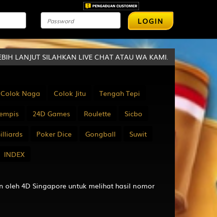
LOGIN
ANJUT SILAHKAN LIVE CHAT ATAU WA KAMI.
Colok Naga
Colok Jitu
Tengah Tepi
empis
24D Games
Roulette
Sicbo
illiards
Poker Dice
Gongball
Suwit
INDEX
n oleh 4D Singapore untuk melihat hasil nomor