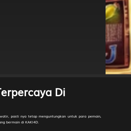
erpercaya Di
atir, pasti nya tetap menguntungkan untuk para pemain,
ang bermain di KAKI4D.