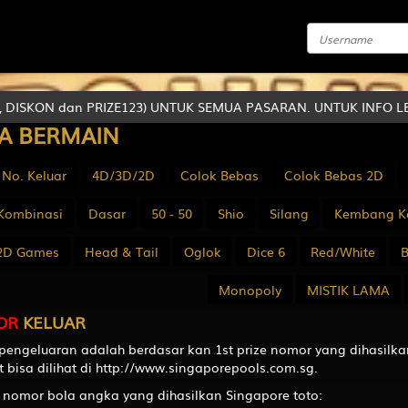
KON dan PRIZE123) UNTUK SEMUA PASARAN. UNTUK INFO LEBIH L
A
BERMAIN
No. Keluar
4D/3D/2D
Colok Bebas
Colok Bebas 2D
Kombinasi
Dasar
50 - 50
Shio
Silang
Kembang K
2D Games
Head & Tail
Oglok
Dice 6
Red/White
B
Monopoly
MISTIK LAMA
OR
KELUAR
engeluaran adalah berdasar kan 1st prize nomor yang dihasilka
t bisa dilihat di
http://www.singaporepools.com.sg
.
 nomor bola angka yang dihasilkan Singapore toto: